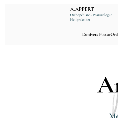
A.APPERT
Orthopédiste - Posturologue
Heilpraktiker
L'univers PosturOrt
A
Mé