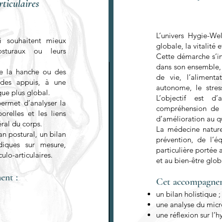
ticulaires
L’univers Hygie-We
i souhaitent mieux
globale, la vitalité
osturaux ou leurs
Cette démarche s’ins
dans son ensemble, 
e la hanche ou des
de vie, l’alimenta
e des appuis, à une
autonome, le stress
ue plus global.
L’objectif est d
ermet d’analyser la
compréhension de s
orelles et les liens
d’amélioration au q
ral du corps.
La médecine naturel
an postural, un bilan
prévention, de l’éq
diques sur mesure,
particulière portée a
ulo-articulaires.
et au bien-être glob
ent :
Cet accompagnem
un bilan holistique ;
une analyse du micro
une réflexion sur l’h