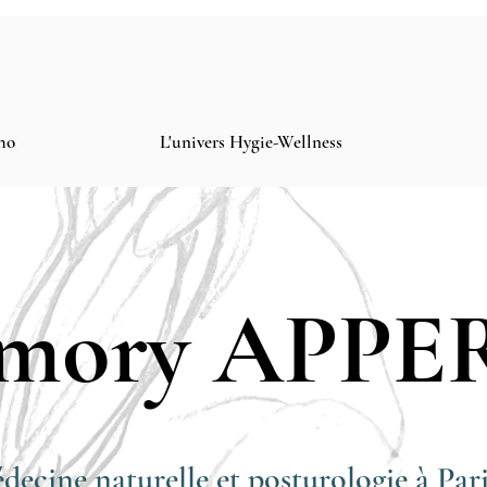
ho
L'univers Hygie-Wellness
mory APPE
decine naturelle et posturologie à Pari