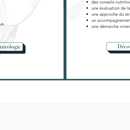
des conseils nutritio
une évaluation de la 
une approche du str
un accompagnement n
us.
une démarche orient
Décou
turologie