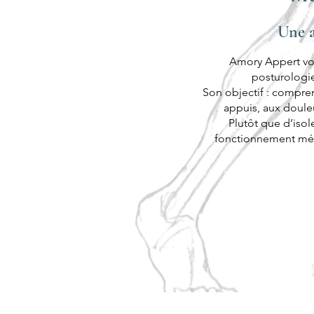
Une a
Amory Appert vou
posturologie
Son objectif : compren
appuis, aux douleu
Plutôt que d’iso
fonctionnement méca