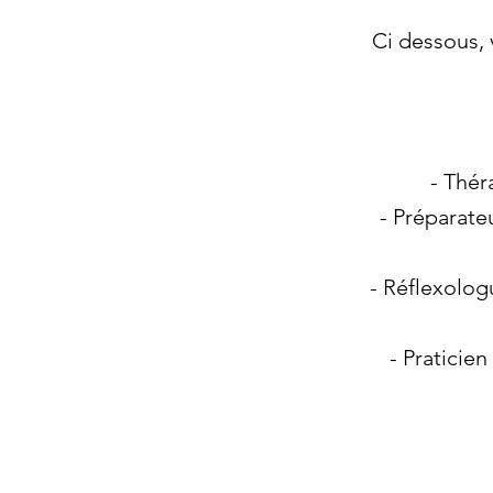
Ci dessous, 
- Thér
- Préparate
- Réflexolog
- Praticie