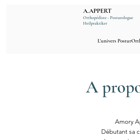
A.APPERT
Orthopédiste - Posturologue
Heilpraktiker
L'univers PosturOrt
A propo
Amory Ap
Débutant sa c