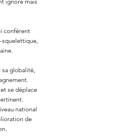
nt ignoré mais
ui confèrent
o-squelettique,
maine.
sa globalité,
mpagnement.
 et se déplace
ertinent.
niveau national
lioration de
on.