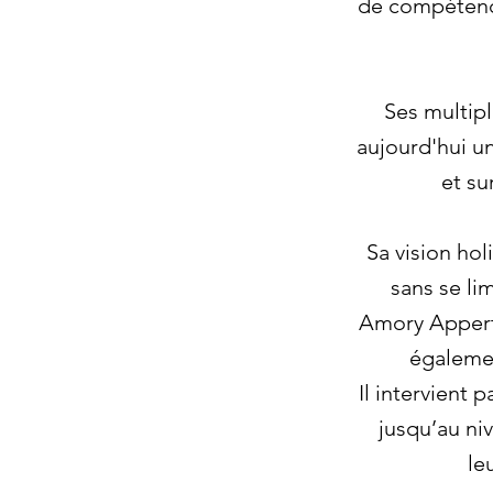
de compétence
Ses multipl
aujourd'hui un
et su
Sa vision ho
sans se li
Amory Appert 
égalemen
Il intervient 
jusqu’au ni
le