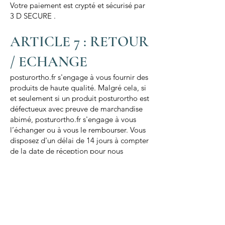
Votre paiement est crypté et sécurisé par
3 D SECURE .
ARTICLE 7 : RETOUR
/ ECHANGE
posturortho.fr s'engage à vous fournir des
produits de haute qualité. Malgré cela, si
et seulement si un produit posturortho est
défectueux avec preuve de marchandise
abimé, posturortho.fr s'engage à vous
l’échanger ou à vous le rembourser. Vous
disposez d'un délai de 14 jours à compter
de la date de réception pour nous
renvoyer les produits avec leur emballage
d’origine.
Merci de contacter le service client avant
de retourner un article par email
(
posturortho@gmail.com
) .Les produits
doivent être retournés dans leur état et
emballage d’origine, accompagnés d’une